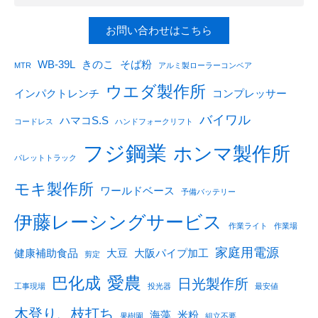
お問い合わせはこちら
WB-39L
きのこ
そば粉
MTR
アルミ製ローラーコンベア
ウエダ製作所
インパクトレンチ
コンプレッサー
バイワル
ハマコS.S
コードレス
ハンドフォークリフト
フジ鋼業
ホンマ製作所
パレットトラック
モキ製作所
ワールドベース
予備バッテリー
伊藤レーシングサービス
作業ライト
作業場
家庭用電源
健康補助食品
大豆
大阪パイプ加工
剪定
愛農
巴化成
日光製作所
工事現場
投光器
最安値
木登り、枝打ち
海藻
米粉
果樹園
組立不要