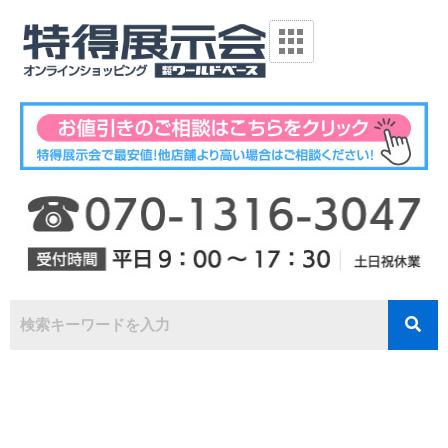
内
容
を
ス
キ
ッ
プ