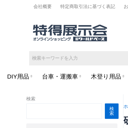
内
会社概要
特定商取引法に基づく表記
容
を
ス
キ
ッ
プ
DIY用品
台車・運搬車
木登り用品
検索
ホ
検
索