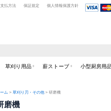
お支払方法
保証規定
個人情報保護方針
草刈り用品
薪ストーブ
小型厨房用
ーム
草刈り刃・その他
研磨機
研磨機