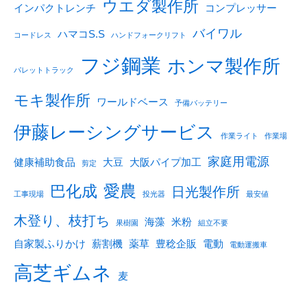
ウエダ製作所
インパクトレンチ
コンプレッサー
バイワル
ハマコS.S
コードレス
ハンドフォークリフト
フジ鋼業
ホンマ製作所
パレットトラック
モキ製作所
ワールドベース
予備バッテリー
伊藤レーシングサービス
作業ライト
作業場
家庭用電源
健康補助食品
大豆
大阪パイプ加工
剪定
愛農
巴化成
日光製作所
工事現場
投光器
最安値
木登り、枝打ち
海藻
米粉
果樹園
組立不要
自家製ふりかけ
薪割機
薬草
豊稔企販
電動
電動運搬車
高芝ギムネ
麦