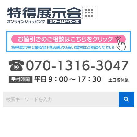
内
容
を
ス
キ
ッ
プ