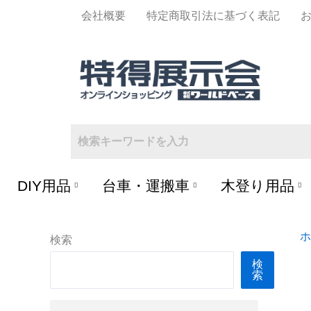
内
会社概要
特定商取引法に基づく表記
容
を
ス
キ
ッ
プ
DIY用品
台車・運搬車
木登り用品
ホ
検索
検
索